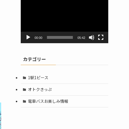
画
プ
レ
ー
ヤ
ー
00:00
05:42
カテゴリー
1駅1ピース
オトクきっぷ
電車バスお楽しみ情報