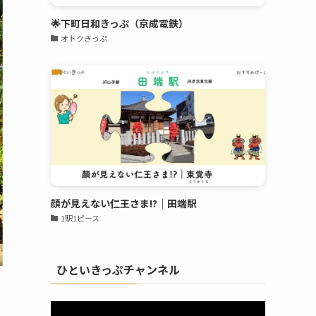
🌟下町日和きっぷ（京成電鉄）
オトクきっぷ
顔が見えない仁王さま!?｜田端駅
1駅1ピース
ひといきっぷチャンネル
動