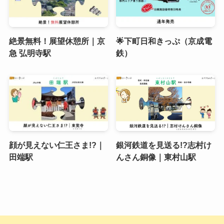
絶景無料！展望休憩所｜京
🌟下町日和きっぷ（京成電
急 弘明寺駅
鉄）
顔が見えない仁王さま!?｜
銀河鉄道を見送る!?志村け
田端駅
んさん銅像｜東村山駅